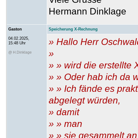
Hermann Dinklage
Gaston
Speicherung X-Rechnung
04.02.2025,
» Hallo Herr Oschwal
15:48 Uhr
»
@ H.Dinklage
» » wird die erstellt
» » Oder hab ich da
» » Ich fände es prak
abgelegt würden,
» damit
» » man
» » sie gesammelt an