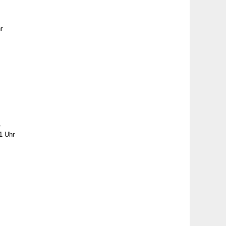
r
r
1 Uhr