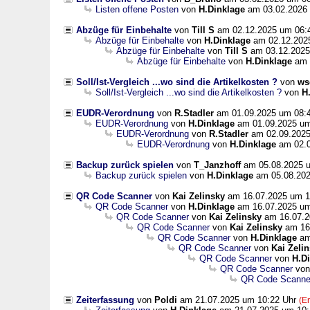
Listen offene Posten
von
H.Dinklage
am 03.02.2026 
Abzüge für Einbehalte
von
Till S
am 02.12.2025 um 06:
Abzüge für Einbehalte
von
H.Dinklage
am 02.12.2025
Abzüge für Einbehalte
von
Till S
am 03.12.2025
Abzüge für Einbehalte
von
H.Dinklage
am 
Soll/Ist-Vergleich ...wo sind die Artikelkosten ?
von
ws
Soll/Ist-Vergleich ...wo sind die Artikelkosten ?
von
H
EUDR-Verordnung
von
R.Stadler
am 01.09.2025 um 08:
EUDR-Verordnung
von
H.Dinklage
am 01.09.2025 um
EUDR-Verordnung
von
R.Stadler
am 02.09.2025
EUDR-Verordnung
von
H.Dinklage
am 02.0
Backup zurück spielen
von
T_Janzhoff
am 05.08.2025 
Backup zurück spielen
von
H.Dinklage
am 05.08.202
QR Code Scanner
von
Kai Zelinsky
am 16.07.2025 um 1
QR Code Scanner
von
H.Dinklage
am 16.07.2025 um
QR Code Scanner
von
Kai Zelinsky
am 16.07.2
QR Code Scanner
von
Kai Zelinsky
am 16.
QR Code Scanner
von
H.Dinklage
am
QR Code Scanner
von
Kai Zeli
QR Code Scanner
von
H.D
QR Code Scanner
vo
QR Code Scanne
Zeiterfassung
von
Poldi
am 21.07.2025 um 10:22 Uhr
(E