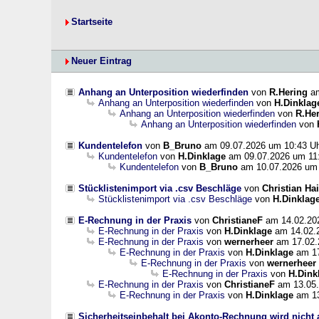
Startseite
Neuer Eintrag
Anhang an Unterposition wiederfinden
von
R.Hering
am
Anhang an Unterposition wiederfinden
von
H.Dinklag
Anhang an Unterposition wiederfinden
von
R.He
Anhang an Unterposition wiederfinden
von
Kundentelefon
von
B_Bruno
am 09.07.2026 um 10:43 U
Kundentelefon
von
H.Dinklage
am 09.07.2026 um 11
Kundentelefon
von
B_Bruno
am 10.07.2026 um 
Stücklistenimport via .csv Beschläge
von
Christian Ha
Stücklistenimport via .csv Beschläge
von
H.Dinklag
E-Rechnung in der Praxis
von
ChristianeF
am 14.02.20
E-Rechnung in der Praxis
von
H.Dinklage
am 14.02.
E-Rechnung in der Praxis
von
wernerheer
am 17.02.
E-Rechnung in der Praxis
von
H.Dinklage
am 17
E-Rechnung in der Praxis
von
wernerheer
E-Rechnung in der Praxis
von
H.Dink
E-Rechnung in der Praxis
von
ChristianeF
am 13.05.
E-Rechnung in der Praxis
von
H.Dinklage
am 13
Sicherheitseinbehalt bei Akonto-Rechnung wird nicht