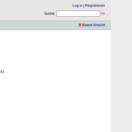
Log in
|
Registrieren
Suche:
Board-Ansicht
ss)