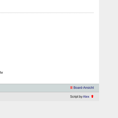
hr
Board-Ansicht
Script by
Alex