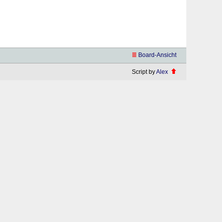
Board-Ansicht
Script by
Alex